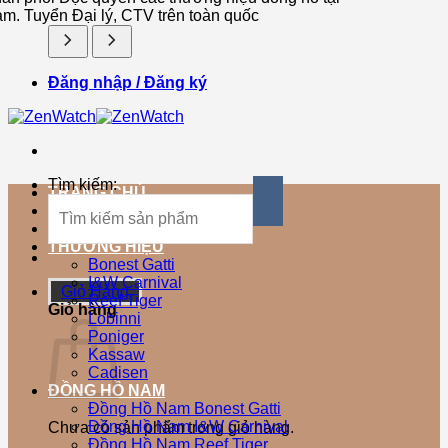
am. Tuyển Đại lý, CTV trên toàn quốc
Đăng nhập / Đăng ký
Tìm kiếm:
TRANG CHỦ
SẢN PHẨM MỚI
SẢN PHẨM BÁN CHẠY
THƯƠNG HIỆU
Bonest Gatti
I&W Carnival
Giỏ Hàng
Reef Tiger
Giỏ hàng
Lobinni
Poniger
Kassaw
Cadisen
ĐỒNG HỒ NAM
Đồng Hồ Nam Bonest Gatti
Đồng Hồ Nam I&W Carnival
Chưa có sản phẩm trong giỏ hàng.
Đồng Hồ Nam Reef Tiger