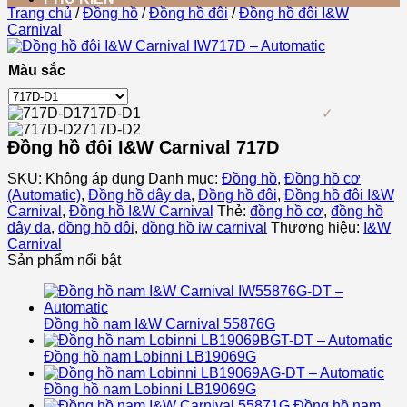
Trang chủ
/
Đồng hồ
/
Đồng hồ đôi
/
Đồng hồ đôi I&W
Carnival
Màu sắc
717D-D1
717D-D2
Đồng hồ đôi I&W Carnival 717D
SKU:
Không áp dụng
Danh mục:
Đồng hồ
,
Đồng hồ cơ
(Automatic)
,
Đồng hồ dây da
,
Đồng hồ đôi
,
Đồng hồ đôi I&W
Carnival
,
Đồng hồ I&W Carnival
Thẻ:
đồng hồ cơ
,
đồng hồ
dây da
,
đồng hồ đôi
,
đồng hồ iw carnival
Thương hiệu:
I&W
Carnival
Sản phẩm nổi bật
Đồng hồ nam I&W Carnival 55876G
Đồng hồ nam Lobinni LB19069G
Đồng hồ nam Lobinni LB19069G
Đồng hồ nam