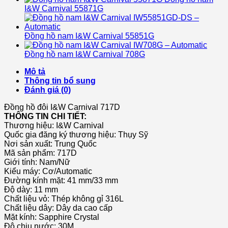
I&W Carnival 55871G
Đồng hồ nam I&W Carnival 55851G
Đồng hồ nam I&W Carnival 708G
Mô tả
Thông tin bổ sung
Đánh giá (0)
Đồng hồ đôi I&W Carnival 717D
THÔNG TIN CHI TIẾT:
Thương hiệu:
I&W Carnival
Quốc gia đăng ký thương hiệu: Thụy Sỹ
Nơi sản xuất: Trung Quốc
Mã sản phẩm: 717D
Giới tính: Nam/Nữ
Kiểu máy: Cơ/Automatic
Đường kính mặt: 41 mm/33 mm
Độ dày: 11 mm
Chất liệu vỏ: Thép không gỉ 316L
Chất liệu dây: Dây da cao cấp
Mặt kính: Sapphire Crystal
Độ chịu nước: 30M