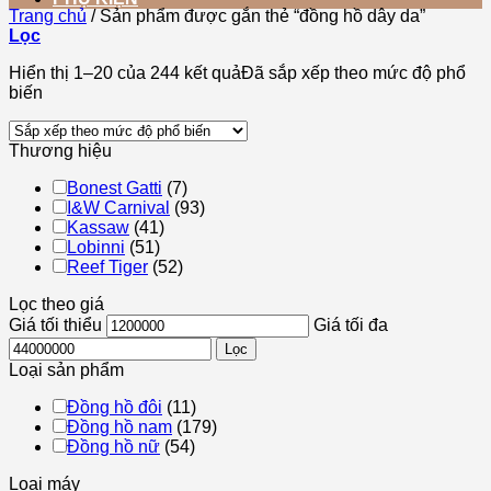
Trang chủ
/
Sản phẩm được gắn thẻ “đồng hồ dây da”
Lọc
Hiển thị 1–20 của 244 kết quả
Đã sắp xếp theo mức độ phổ
biến
Thương hiệu
Bonest Gatti
(7)
I&W Carnival
(93)
Kassaw
(41)
Lobinni
(51)
Reef Tiger
(52)
Lọc theo giá
Giá tối thiểu
Giá tối đa
Lọc
Loại sản phẩm
Đồng hồ đôi
(11)
Đồng hồ nam
(179)
Đồng hồ nữ
(54)
Loại máy