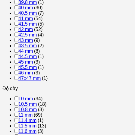
39.8 mm
(1)
40 mm
(30)
40.5 mm
(7)
41 mm
(54)
41.5 mm
(5)
42 mm
(52)
42.5 mm
(4)
43 mm
(9)
43.5 mm
(2)
44 mm
(8)
44.5 mm
(1)
45 mm
(3)
45.5 mm
(1)
46 mm
(3)
47x47 mm
(1)
Độ dày
10 mm
(34)
10.5 mm
(18)
10.8 mm
(3)
11 mm
(69)
11.4 mm
(1)
11.5 mm
(13)
11.6 mm
(3)