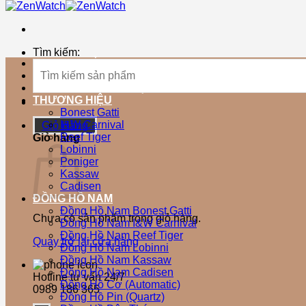
Tìm kiếm:
TRANG CHỦ
SẢN PHẨM MỚI
SẢN PHẨM BÁN CHẠY
THƯƠNG HIỆU
Bonest Gatti
I&W Carnival
Giỏ Hàng
Reef Tiger
Giỏ hàng
Lobinni
Poniger
Kassaw
Cadisen
ĐỒNG HỒ NAM
Đồng Hồ Nam Bonest Gatti
Chưa có sản phẩm trong giỏ hàng.
Đồng Hồ Nam I&W Carnival
Đồng Hồ Nam Reef Tiger
Quay trở lại cửa hàng
Đồng Hồ Nam Lobinni
Đồng Hồ Nam Kassaw
Đồng Hồ Nam Cadisen
Hotline tư vấn 24/7
Đồng Hồ Cơ (Automatic)
0989 186 365
Đồng Hồ Pin (Quartz)