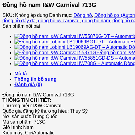
Đồng hồ nam I&W Carnival 713G
SKU:
Không áp dụng
Danh mục:
Đồng hồ
,
Đồng hồ cơ (Autom
đồng hồ dây da
,
đồng hồ iw carnival
,
đồng hồ nam
,
đồng hồ n
Sản phẩm nổi bật
Đ
Đồ
Đồng hồ nam I&W
Đồng
Mô tả
Thông tin bổ sung
Đánh giá (0)
Đồng hồ nam I&W Carnival 713G
THÔNG TIN CHI TIẾT:
Thương hiệu:
I&W Carnival
Quốc gia đăng ký thương hiệu: Thụy Sỹ
Nơi sản xuất: Trung Quốc
Mã sản phẩm: 713G
Giới tính: Nam
Kiểu máy: Cơ/Automatic