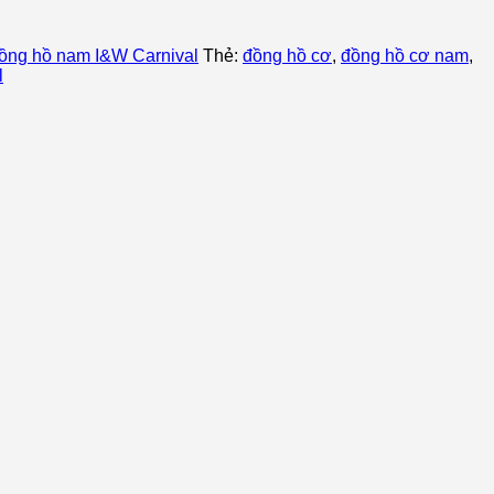
ồng hồ nam I&W Carnival
Thẻ:
đồng hồ cơ
,
đồng hồ cơ nam
,
l