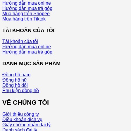
Hướng dẫn mua online
Hướng dẫn mua trả góp
Mua hàng trên Shopee
Mua hàng trên Tiktok
TÀI KHOẢN CỦA TÔI
Tài khoản của tôi
Hướng dẫn mua online
Hướng dẫn mua trả góp
DANH MỤC SẢN PHẨM
Đồng hồ nam
Đồng hồ nữ
Đồng hồ đôi
Phụ kiện đồng hồ
VỀ CHÚNG TÔI
Giới thiệu công ty
Điều khoản dịch vụ
Giấy chứng nhận đại lý
Danh sách đại lý