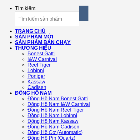
Tìm kiếm:
TRANG CHỦ
SẢN PHẨM MỚI
SẢN PHẨM BÁN CHẠY
THƯƠNG HIỆU
Bonest Gatti
I&W Carnival
Reef Tiger
Lobinni
Poniger
Kassaw
Cadisen
ĐỒNG HỒ NAM
Đồng Hồ Nam Bonest Gatti
Đồng Hồ Nam I&W Carnival
Đồng Hồ Nam Reef Tiger
Đồng Hồ Nam Lobinni
Đồng Hồ Nam Kassaw
Đồng Hồ Nam Cadisen
Đồng Hồ Cơ (Automatic)
Đồng Hồ Pin (Quartz)