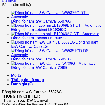
Carnival
Sản phẩm nổi bật
Đồng hồ nam I&W Carnival 55876G
Đồng hồ nam Lobinni LB19069G
Đồng hồ nam Lobinni LB19069G
Đồng hồ nam
I&W Carnival 55871G
Đồng hồ nam I&W Carnival 55851G
Đồng hồ nam I&W Carnival 708G
Mô tả
Thông tin bổ sung
Đánh giá (0)
Đồng hồ nam I&W Carnival 55876G
THÔNG TIN CHI TIẾT:
Thương hiệu:
I&W Carnival
Quốc gia đăng ký thương hiệu: Thụy Sỹ