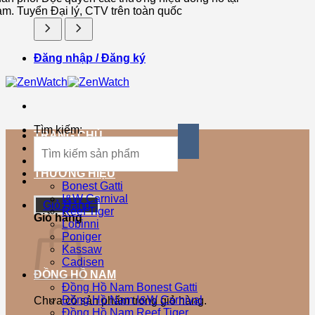
am. Tuyển Đại lý, CTV trên toàn quốc
Đăng nhập / Đăng ký
Tìm kiếm:
TRANG CHỦ
SẢN PHẨM MỚI
SẢN PHẨM BÁN CHẠY
THƯƠNG HIỆU
Bonest Gatti
I&W Carnival
Giỏ Hàng
Reef Tiger
Giỏ hàng
Lobinni
Poniger
Kassaw
Cadisen
ĐỒNG HỒ NAM
Đồng Hồ Nam Bonest Gatti
Đồng Hồ Nam I&W Carnival
Chưa có sản phẩm trong giỏ hàng.
Đồng Hồ Nam Reef Tiger