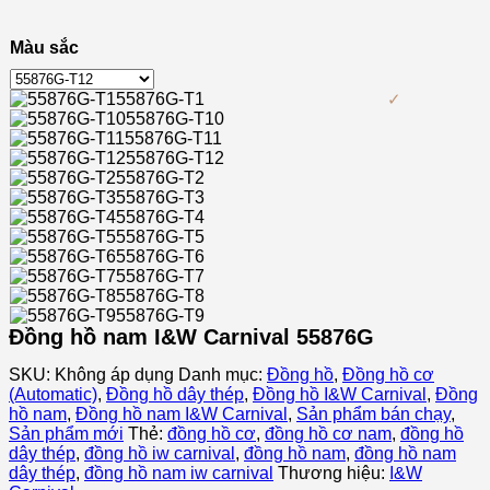
Màu sắc
55876G-T1
55876G-T10
55876G-T11
55876G-T12
55876G-T2
55876G-T3
55876G-T4
55876G-T5
55876G-T6
55876G-T7
55876G-T8
55876G-T9
Đồng hồ nam I&W Carnival 55876G
SKU:
Không áp dụng
Danh mục:
Đồng hồ
,
Đồng hồ cơ
(Automatic)
,
Đồng hồ dây thép
,
Đồng hồ I&W Carnival
,
Đồng
hồ nam
,
Đồng hồ nam I&W Carnival
,
Sản phẩm bán chạy
,
Sản phẩm mới
Thẻ:
đồng hồ cơ
,
đồng hồ cơ nam
,
đồng hồ
dây thép
,
đồng hồ iw carnival
,
đồng hồ nam
,
đồng hồ nam
dây thép
,
đồng hồ nam iw carnival
Thương hiệu:
I&W