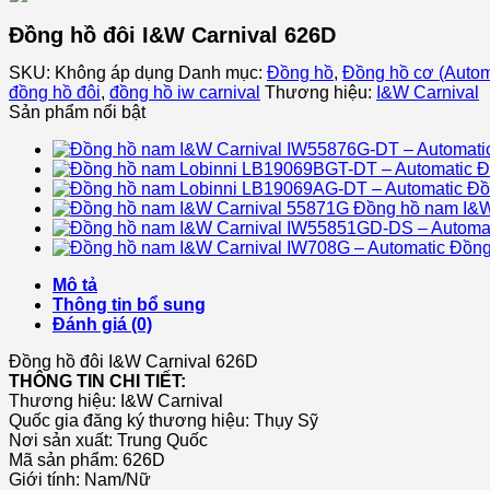
Đồng hồ đôi I&W Carnival 626D
SKU:
Không áp dụng
Danh mục:
Đồng hồ
,
Đồng hồ cơ (Autom
đồng hồ đôi
,
đồng hồ iw carnival
Thương hiệu:
I&W Carnival
Sản phẩm nổi bật
Đ
Đồ
Đồng hồ nam I&W
Đồng
Mô tả
Thông tin bổ sung
Đánh giá (0)
Đồng hồ đôi I&W Carnival 626D
THÔNG TIN CHI TIẾT:
Thương hiệu:
I&W Carnival
Quốc gia đăng ký thương hiệu: Thụy Sỹ
Nơi sản xuất: Trung Quốc
Mã sản phẩm: 626D
Giới tính: Nam/Nữ