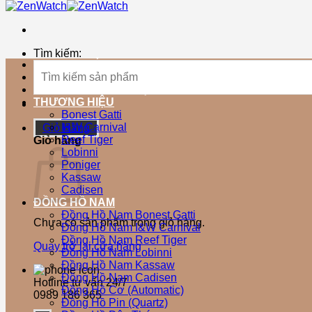
Tìm kiếm:
TRANG CHỦ
SẢN PHẨM MỚI
SẢN PHẨM BÁN CHẠY
THƯƠNG HIỆU
Bonest Gatti
I&W Carnival
Giỏ Hàng
Reef Tiger
Giỏ hàng
Lobinni
Poniger
Kassaw
Cadisen
ĐỒNG HỒ NAM
Đồng Hồ Nam Bonest Gatti
Chưa có sản phẩm trong giỏ hàng.
Đồng Hồ Nam I&W Carnival
Đồng Hồ Nam Reef Tiger
Quay trở lại cửa hàng
Đồng Hồ Nam Lobinni
Đồng Hồ Nam Kassaw
Đồng Hồ Nam Cadisen
Hotline tư vấn 24/7
Đồng Hồ Cơ (Automatic)
0989 186 365
Đồng Hồ Pin (Quartz)