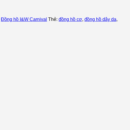
,
Đồng hồ I&W Carnival
Thẻ:
đồng hồ cơ
,
đồng hồ dây da
,