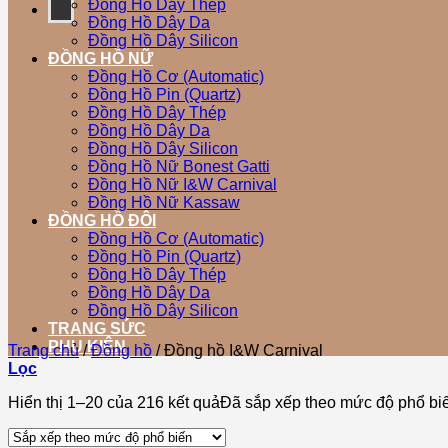
Đồng Hồ Dây Thép
Đồng Hồ Dây Da
Đồng Hồ Dây Silicon
ĐỒNG HỒ NỮ
Đồng Hồ Cơ (Automatic)
Đồng Hồ Pin (Quartz)
Đồng Hồ Dây Thép
Đồng Hồ Dây Da
Đồng Hồ Dây Silicon
Đồng Hồ Nữ Bonest Gatti
Đồng Hồ Nữ I&W Carnival
Đồng Hồ Nữ Kassaw
ĐỒNG HỒ ĐÔI
Đồng Hồ Cơ (Automatic)
Đồng Hồ Pin (Quartz)
Đồng Hồ Dây Thép
Đồng Hồ Dây Da
Đồng Hồ Dây Silicon
TRANG SỨC
PHỤ KIỆN
Trang chủ
/
Đồng hồ
/
Đồng hồ I&W Carnival
Lọc
Hiển thị 1–20 của 216 kết quả
Đã sắp xếp theo mức độ phổ bi