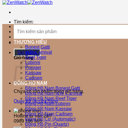
Tìm kiếm:
TRANG CHỦ
SẢN PHẨM MỚI
SẢN PHẨM BÁN CHẠY
THƯƠNG HIỆU
Bonest Gatti
I&W Carnival
Giỏ Hàng
Reef Tiger
Giỏ hàng
Lobinni
Poniger
Kassaw
Cadisen
ĐỒNG HỒ NAM
Đồng Hồ Nam Bonest Gatti
Chưa có sản phẩm trong giỏ hàng.
Đồng Hồ Nam I&W Carnival
Đồng Hồ Nam Reef Tiger
Quay trở lại cửa hàng
Đồng Hồ Nam Lobinni
Đồng Hồ Nam Kassaw
Đồng Hồ Nam Cadisen
Hotline tư vấn 24/7
Đồng Hồ Cơ (Automatic)
0989 186 365
Đồng Hồ Pin (Quartz)