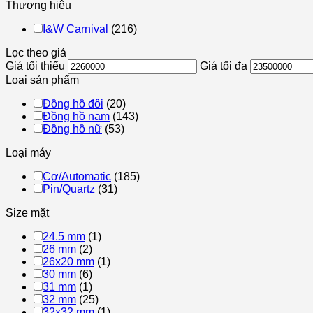
Thương hiệu
I&W Carnival
(216)
Lọc theo giá
Giá tối thiểu
Giá tối đa
Loại sản phẩm
Đồng hồ đôi
(20)
Đồng hồ nam
(143)
Đồng hồ nữ
(53)
Loại máy
Cơ/Automatic
(185)
Pin/Quartz
(31)
Size mặt
24.5 mm
(1)
26 mm
(2)
26x20 mm
(1)
30 mm
(6)
31 mm
(1)
32 mm
(25)
32x32 mm
(1)