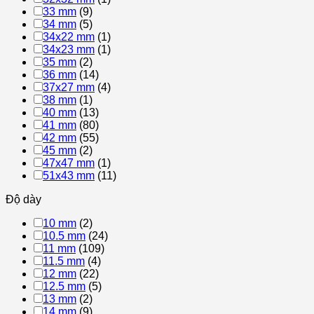
33 mm
(9)
34 mm
(5)
34x22 mm
(1)
34x23 mm
(1)
35 mm
(2)
36 mm
(14)
37x27 mm
(4)
38 mm
(1)
40 mm
(13)
41 mm
(80)
42 mm
(55)
45 mm
(2)
47x47 mm
(1)
51x43 mm
(11)
Độ dày
10 mm
(2)
10.5 mm
(24)
11 mm
(109)
11.5 mm
(4)
12 mm
(22)
12.5 mm
(5)
13 mm
(2)
14 mm
(9)