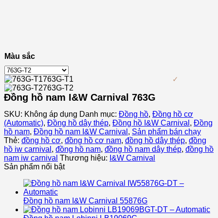
Màu sắc
763G-T1
763G-T2
Đồng hồ nam I&W Carnival 763G
SKU:
Không áp dụng
Danh mục:
Đồng hồ
,
Đồng hồ cơ
(Automatic)
,
Đồng hồ dây thép
,
Đồng hồ I&W Carnival
,
Đồng
hồ nam
,
Đồng hồ nam I&W Carnival
,
Sản phẩm bán chạy
Thẻ:
đồng hồ cơ
,
đồng hồ cơ nam
,
đồng hồ dây thép
,
đồng
hồ iw carnival
,
đồng hồ nam
,
đồng hồ nam dây thép
,
đồng hồ
nam iw carnival
Thương hiệu:
I&W Carnival
Sản phẩm nổi bật
Đồng hồ nam I&W Carnival 55876G