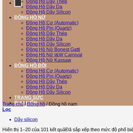
Đồng Hồ Dây Thép
Đồng Hồ Dây Da
Đồng Hồ Dây Silicon
ĐỒNG HỒ NỮ
Đồng Hồ Cơ (Automatic)
Đồng Hồ Pin (Quartz)
Đồng Hồ Dây Thép
Đồng Hồ Dây Da
Đồng Hồ Dây Silicon
Đồng Hồ Nữ Bonest Gatti
Đồng Hồ Nữ I&W Carnival
Đồng Hồ Nữ Kassaw
ĐỒNG HỒ ĐÔI
Đồng Hồ Cơ (Automatic)
Đồng Hồ Pin (Quartz)
Đồng Hồ Dây Thép
Đồng Hồ Dây Da
Đồng Hồ Dây Silicon
TRANG SỨC
PHỤ KIỆN
Trang chủ
/
Đồng hồ
/
Đồng hồ nam
Lọc
Dây silicon
Hiển thị 1–20 của 101 kết quả
Đã sắp xếp theo mức độ phổ bi