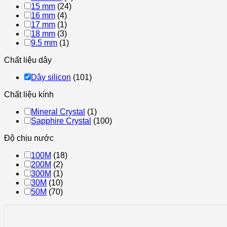
15 mm
(24)
16 mm
(4)
17 mm
(1)
18 mm
(3)
9.5 mm
(1)
Chất liệu dây
Dây silicon
(101)
Chất liệu kính
Mineral Crystal
(1)
Sapphire Crystal
(100)
Độ chịu nước
100M
(18)
200M
(2)
300M
(1)
30M
(10)
50M
(70)