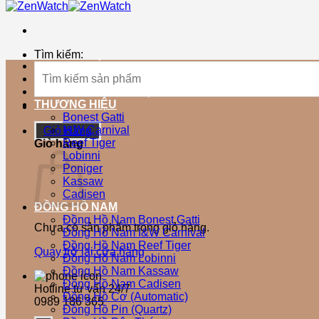
Tìm kiếm:
TRANG CHỦ
SẢN PHẨM MỚI
SẢN PHẨM BÁN CHẠY
THƯƠNG HIỆU
Bonest Gatti
I&W Carnival
Giỏ Hàng
Reef Tiger
Giỏ hàng
Lobinni
Poniger
Kassaw
Cadisen
ĐỒNG HỒ NAM
Đồng Hồ Nam Bonest Gatti
Chưa có sản phẩm trong giỏ hàng.
Đồng Hồ Nam I&W Carnival
Đồng Hồ Nam Reef Tiger
Quay trở lại cửa hàng
Đồng Hồ Nam Lobinni
Đồng Hồ Nam Kassaw
Đồng Hồ Nam Cadisen
Hotline tư vấn 24/7
Đồng Hồ Cơ (Automatic)
0989 186 365
Đồng Hồ Pin (Quartz)