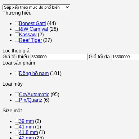
Thương hiệu
Bonest Gatti
(44)
I&W Carnival
(28)
Kassaw
(2)
Reef Tiger
(27)
Lọc theo giá
Giá tối thiểu
Giá tối đa
Loại sản phẩm
Đồng hồ nam
(101)
Loại máy
Cơ/Automatic
(95)
Pin/Quartz
(6)
Size mặt
39 mm
(2)
41 mm
(1)
41.8 mm
(1)
42 mm
(25)