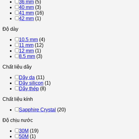
36 mm
(5)
40 mm
(3)
41 mm
(16)
42 mm
(1)
Độ dày
10.5 mm
(4)
11 mm
(12)
12 mm
(1)
8.5 mm
(3)
Chất liệu dây
Dây da
(11)
Dây silicon
(1)
Dây thép
(8)
Chất liệu kính
Sapphire Crystal
(20)
Độ chịu nước
30M
(19)
50M
(1)