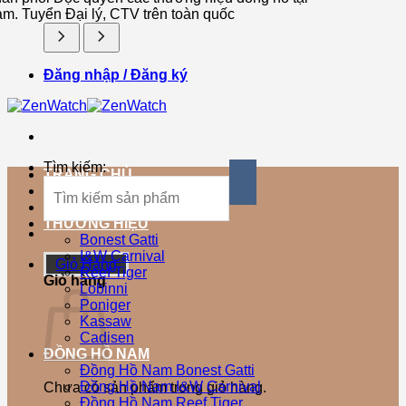
am. Tuyển Đại lý, CTV trên toàn quốc
Đăng nhập / Đăng ký
Tìm kiếm:
TRANG CHỦ
SẢN PHẨM MỚI
SẢN PHẨM BÁN CHẠY
THƯƠNG HIỆU
Bonest Gatti
I&W Carnival
Giỏ Hàng
Reef Tiger
Giỏ hàng
Lobinni
Poniger
Kassaw
Cadisen
ĐỒNG HỒ NAM
Đồng Hồ Nam Bonest Gatti
Đồng Hồ Nam I&W Carnival
Chưa có sản phẩm trong giỏ hàng.
Đồng Hồ Nam Reef Tiger