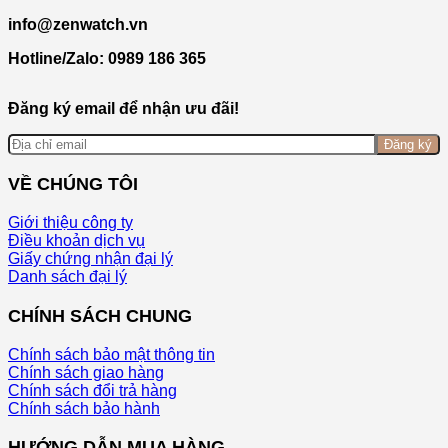
info@zenwatch.vn
Hotline/Zalo: 0989 186 365
Đăng ký email để nhận ưu đãi!
Đăng ký
VỀ CHÚNG TÔI
Giới thiệu công ty
Điều khoản dịch vụ
Giấy chứng nhận đại lý
Danh sách đại lý
CHÍNH SÁCH CHUNG
Chính sách bảo mật thông tin
Chính sách giao hàng
Chính sách đổi trả hàng
Chính sách bảo hành
HƯỚNG DẪN MUA HÀNG