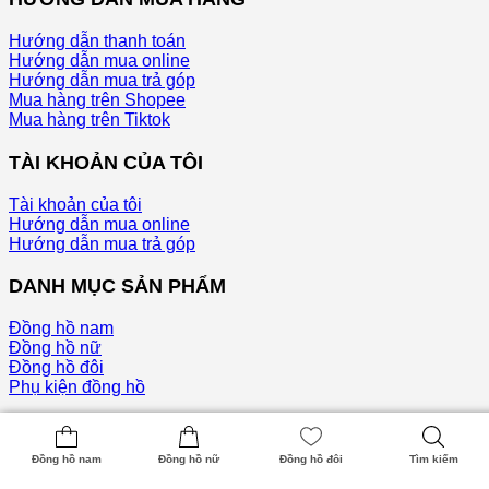
Hướng dẫn thanh toán
Hướng dẫn mua online
Hướng dẫn mua trả góp
Mua hàng trên Shopee
Mua hàng trên Tiktok
TÀI KHOẢN CỦA TÔI
Tài khoản của tôi
Hướng dẫn mua online
Hướng dẫn mua trả góp
DANH MỤC SẢN PHẨM
Đồng hồ nam
Đồng hồ nữ
Đồng hồ đôi
Phụ kiện đồng hồ
VỀ CHÚNG TÔI
Đồng hồ nam
Đồng hồ nữ
Đồng hồ đôi
Tìm kiếm
Giới thiệu công ty