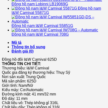
Đồng hồ nam Lobinni LB19069G
Đồng hồ nam
I&W Carnival 55871G
Đồng hồ nam I&W Carnival 55851G
Đồng hồ nam I&W Carnival 708G
Mô tả
Thông tin bổ sung
Đánh giá (0)
Đồng hồ đôi I&W Carnival 625D
THÔNG TIN CHI TIẾT:
Thương hiệu:
I&W Carnival
Quốc gia đăng ký thương hiệu: Thụy Sỹ
Nơi sản xuất: Trung Quốc
Mã sản phẩm: 625D
Giới tính: Nam/Nữ
Kiểu máy: Cơ/Automatic
Đường kính mặt: 41 mm/32 mm
Độ dày: 11 mm
Chất liệu vỏ: Thép không gỉ 316L
Chất liệu dây: Thép không gỉ 316L