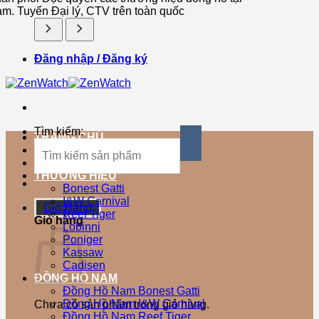
am. Tuyển Đại lý, CTV trên toàn quốc
Đăng nhập / Đăng ký
Tìm kiếm:
TRANG CHỦ
SẢN PHẨM MỚI
SẢN PHẨM BÁN CHẠY
THƯƠNG HIỆU
Bonest Gatti
I&W Carnival
Giỏ Hàng
Reef Tiger
Giỏ hàng
Lobinni
Poniger
Kassaw
Cadisen
ĐỒNG HỒ NAM
Đồng Hồ Nam Bonest Gatti
Đồng Hồ Nam I&W Carnival
Chưa có sản phẩm trong giỏ hàng.
Đồng Hồ Nam Reef Tiger