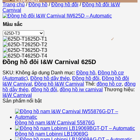
Trang chủ
/
Đồng hồ
/
Đồng hồ đôi
/
Đồng hồ đôi I&W
Carnival
Màu sắc
625D-T1
625D-T2
625D-T3
625D-T4
Đồng hồ đôi I&W Carnival 625D
SKU:
Không áp dụng
Danh mục:
Đồng hồ
,
Đồng hồ cơ
(Automatic)
,
Đồng hồ dây thép
,
Đồng hồ đôi
,
Đồng hồ đôi
I&W Carnival
,
Đồng hồ I&W Carnival
Thẻ:
đồng hồ cơ
,
đồng
hồ dây thép
,
đồng hồ đôi
,
đồng hồ iw carnival
Thương hiệu:
I&W Carnival
Sản phẩm nổi bật
Đồng hồ nam I&W Carnival 55876G
Đồng hồ nam Lobinni LB19069G