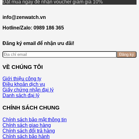
Đặt mua ngay để nhận voucher giảm giá 10%
info@zenwatch.vn
Hotline/Zalo: 0989 186 365
Đăng ký email để nhận ưu đãi!
Đăng ký
VỀ CHÚNG TÔI
Giới thiệu công ty
Điều khoản dịch vụ
Giấy chứng nhận đại lý
Danh sách đại lý
CHÍNH SÁCH CHUNG
Chính sách bảo mật thông tin
Chính sách giao hàng
Chính sách đổi trả hàng
Chính sách bảo hành