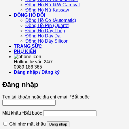
Đồng Hồ Nữ I&W Carnival
Đồng Hồ Nữ Kassaw
ĐỒNG HỒ ĐÔI
Đồng Hồ Cơ (Automatic)
Đồng Hồ Pin (Quartz)
Đồng Hồ Dây Thép
Đồng Hồ Dây Da
Đồng Hồ Dây Silicon
TRANG SỨC
PHỤ KIỆN
Hotline tư vấn 24/7
0989 186 365
Đăng nhập / Đăng ký
Đăng nhập
Tên tài khoản hoặc địa chỉ email
*
Bắt buộc
Mật khẩu
*
Bắt buộc
Ghi nhớ mật khẩu
Đăng nhập