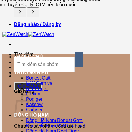
am. Tuyển Đại lý, CTV trên toàn quốc
Đăng nhập / Đăng ký
Tìm kiếm:
TRANG CHỦ
SẢN PHẨM MỚI
SẢN PHẨM BÁN CHẠY
THƯƠNG HIỆU
Bonest Gatti
I&W Carnival
Giỏ Hàng
Reef Tiger
Giỏ hàng
Lobinni
Poniger
Kassaw
Cadisen
ĐỒNG HỒ NAM
Đồng Hồ Nam Bonest Gatti
Đồng Hồ Nam I&W Carnival
Chưa có sản phẩm trong giỏ hàng.
Đồng Hồ Nam Reef Tiger