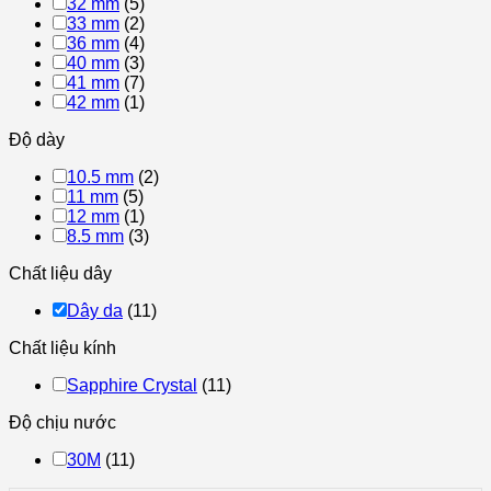
32 mm
(5)
33 mm
(2)
36 mm
(4)
40 mm
(3)
41 mm
(7)
42 mm
(1)
Độ dày
10.5 mm
(2)
11 mm
(5)
12 mm
(1)
8.5 mm
(3)
Chất liệu dây
Dây da
(11)
Chất liệu kính
Sapphire Crystal
(11)
Độ chịu nước
30M
(11)