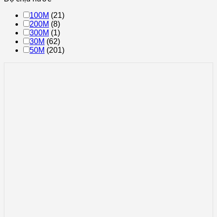
100M
(21)
200M
(8)
300M
(1)
30M
(62)
50M
(201)