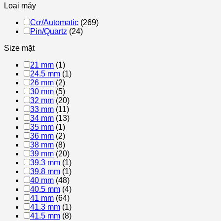
Loại máy
Cơ/Automatic
(269)
Pin/Quartz
(24)
Size mặt
21 mm
(1)
24.5 mm
(1)
26 mm
(2)
30 mm
(5)
32 mm
(20)
33 mm
(11)
34 mm
(13)
35 mm
(1)
36 mm
(2)
38 mm
(8)
39 mm
(20)
39.3 mm
(1)
39.8 mm
(1)
40 mm
(48)
40.5 mm
(4)
41 mm
(64)
41.3 mm
(1)
41.5 mm
(8)