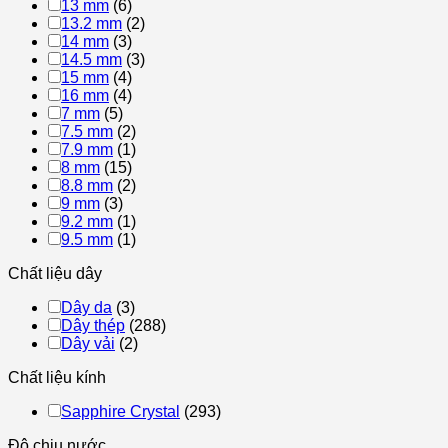
13 mm
(6)
13.2 mm
(2)
14 mm
(3)
14.5 mm
(3)
15 mm
(4)
16 mm
(4)
7 mm
(5)
7.5 mm
(2)
7.9 mm
(1)
8 mm
(15)
8.8 mm
(2)
9 mm
(3)
9.2 mm
(1)
9.5 mm
(1)
Chất liệu dây
Dây da
(3)
Dây thép
(288)
Dây vải
(2)
Chất liệu kính
Sapphire Crystal
(293)
Độ chịu nước