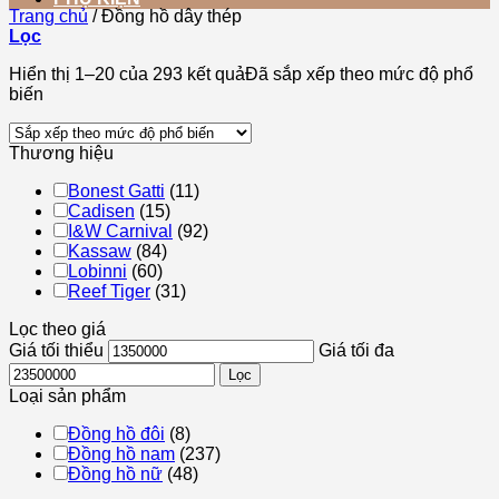
Trang chủ
/
Đồng hồ dây thép
Lọc
Hiển thị 1–20 của 293 kết quả
Đã sắp xếp theo mức độ phổ
biến
Thương hiệu
Bonest Gatti
(11)
Cadisen
(15)
I&W Carnival
(92)
Kassaw
(84)
Lobinni
(60)
Reef Tiger
(31)
Lọc theo giá
Giá tối thiểu
Giá tối đa
Lọc
Loại sản phẩm
Đồng hồ đôi
(8)
Đồng hồ nam
(237)
Đồng hồ nữ
(48)