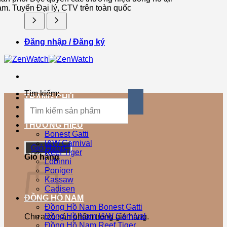
am. Tuyển Đại lý, CTV trên toàn quốc
Đăng nhập / Đăng ký
Tìm kiếm:
TRANG CHỦ
SẢN PHẨM MỚI
SẢN PHẨM BÁN CHẠY
THƯƠNG HIỆU
Bonest Gatti
I&W Carnival
Giỏ Hàng
Reef Tiger
Giỏ hàng
Lobinni
Poniger
Kassaw
Cadisen
ĐỒNG HỒ NAM
Đồng Hồ Nam Bonest Gatti
Đồng Hồ Nam I&W Carnival
Chưa có sản phẩm trong giỏ hàng.
Đồng Hồ Nam Reef Tiger