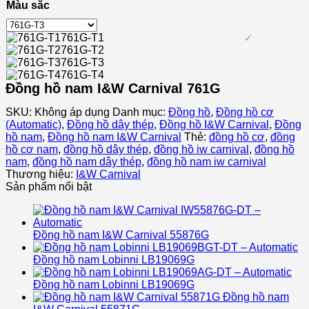
Màu sắc
761G-T1
761G-T2
761G-T3
761G-T4
Đồng hồ nam I&W Carnival 761G
SKU:
Không áp dụng
Danh mục:
Đồng hồ
,
Đồng hồ cơ
(Automatic)
,
Đồng hồ dây thép
,
Đồng hồ I&W Carnival
,
Đồng
hồ nam
,
Đồng hồ nam I&W Carnival
Thẻ:
đồng hồ cơ
,
đồng
hồ cơ nam
,
đồng hồ dây thép
,
đồng hồ iw carnival
,
đồng hồ
nam
,
đồng hồ nam dây thép
,
đồng hồ nam iw carnival
Thương hiệu:
I&W Carnival
Sản phẩm nổi bật
Đồng hồ nam I&W Carnival 55876G
Đồng hồ nam Lobinni LB19069G
Đồng hồ nam Lobinni LB19069G
Đồng hồ nam