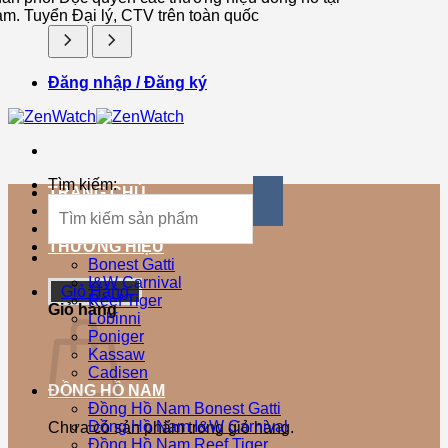
am. Tuyển Đại lý, CTV trên toàn quốc
Đăng nhập / Đăng ký
Tìm kiếm:
TRANG CHỦ
SẢN PHẨM MỚI
SẢN PHẨM BÁN CHẠY
THƯƠNG HIỆU
Bonest Gatti
I&W Carnival
Giỏ Hàng
Reef Tiger
Giỏ hàng
Lobinni
Poniger
Kassaw
Cadisen
ĐỒNG HỒ NAM
Đồng Hồ Nam Bonest Gatti
Đồng Hồ Nam I&W Carnival
Chưa có sản phẩm trong giỏ hàng.
Đồng Hồ Nam Reef Tiger