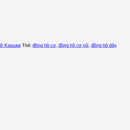
nữ Kassaw
Thẻ:
đồng hồ cơ
,
đồng hồ cơ nữ
,
đồng hồ dây