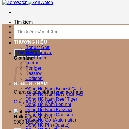
Tìm kiếm:
TRANG CHỦ
SẢN PHẨM MỚI
SẢN PHẨM BÁN CHẠY
THƯƠNG HIỆU
Bonest Gatti
I&W Carnival
Giỏ Hàng
Reef Tiger
Giỏ hàng
Lobinni
Poniger
Kassaw
Cadisen
ĐỒNG HỒ NAM
Đồng Hồ Nam Bonest Gatti
Chưa có sản phẩm trong giỏ hàng.
Đồng Hồ Nam I&W Carnival
Đồng Hồ Nam Reef Tiger
Quay trở lại cửa hàng
Đồng Hồ Nam Lobinni
Đồng Hồ Nam Kassaw
Đồng Hồ Nam Cadisen
Hotline tư vấn 24/7
Đồng Hồ Cơ (Automatic)
0989 186 365
Đồng Hồ Pin (Quartz)