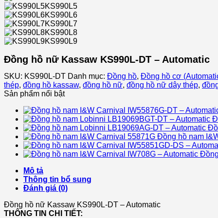
KS990L5
KS990L6
KS990L7
KS990L8
KS990L9
Đồng hồ nữ Kassaw KS990L-DT – Automatic
SKU:
KS990L-DT
Danh mục:
Đồng hồ
,
Đồng hồ cơ (Automati
thép
,
đồng hồ kassaw
,
đồng hồ nữ
,
đồng hồ nữ dây thép
,
đồng
Sản phẩm nổi bật
Đ
Đồ
Đồng hồ nam I&W
Đồng
Mô tả
Thông tin bổ sung
Đánh giá (0)
Đồng hồ nữ Kassaw KS990L-DT – Automatic
THÔNG TIN CHI TIẾT: