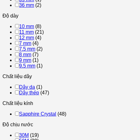
36 mm
(2)
Độ dày
10 mm
(8)
11 mm
(21)
12 mm
(4)
7 mm
(4)
7.5 mm
(2)
8 mm
(7)
9 mm
(1)
9.5 mm
(1)
Chất liệu dây
Dây da
(1)
Dây thép
(47)
Chất liệu kính
Sapphire Crystal
(48)
Độ chịu nước
30M
(19)