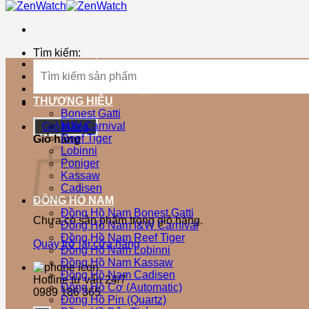
Tìm kiếm:
TRANG CHỦ
SẢN PHẨM MỚI
SẢN PHẨM BÁN CHẠY
THƯƠNG HIỆU
Bonest Gatti
I&W Carnival
Giỏ Hàng
Reef Tiger
Giỏ hàng
Lobinni
Poniger
Kassaw
Cadisen
ĐỒNG HỒ NAM
Đồng Hồ Nam Bonest Gatti
Chưa có sản phẩm trong giỏ hàng.
Đồng Hồ Nam I&W Carnival
Đồng Hồ Nam Reef Tiger
Quay trở lại cửa hàng
Đồng Hồ Nam Lobinni
Đồng Hồ Nam Kassaw
Đồng Hồ Nam Cadisen
Hotline tư vấn 24/7
Đồng Hồ Cơ (Automatic)
0989 186 365
Đồng Hồ Pin (Quartz)