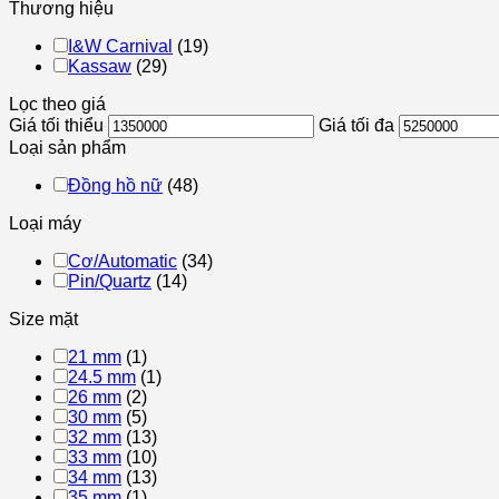
Thương hiệu
I&W Carnival
(19)
Kassaw
(29)
Lọc theo giá
Giá tối thiểu
Giá tối đa
Loại sản phẩm
Đồng hồ nữ
(48)
Loại máy
Cơ/Automatic
(34)
Pin/Quartz
(14)
Size mặt
21 mm
(1)
24.5 mm
(1)
26 mm
(2)
30 mm
(5)
32 mm
(13)
33 mm
(10)
34 mm
(13)
35 mm
(1)