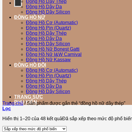
Đồng Hồ Dây Thép
Đồng Hồ Dây Da
Đồng Hồ Dây Silicon
ĐỒNG HỒ NỮ
Đồng Hồ Cơ (Automatic)
Đồng Hồ Pin (Quartz)
Đồng Hồ Dây Thép
Đồng Hồ Dây Da
Đồng Hồ Dây Silicon
Đồng Hồ Nữ Bonest Gatti
Đồng Hồ Nữ I&W Carnival
Đồng Hồ Nữ Kassaw
ĐỒNG HỒ ĐÔI
Đồng Hồ Cơ (Automatic)
Đồng Hồ Pin (Quartz)
Đồng Hồ Dây Thép
Đồng Hồ Dây Da
Đồng Hồ Dây Silicon
TRANG SỨC
PHỤ KIỆN
Trang chủ
/
Sản phẩm được gắn thẻ “đồng hồ nữ dây thép”
Lọc
Hiển thị 1–20 của 48 kết quả
Đã sắp xếp theo mức độ phổ biế