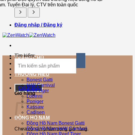
am. Tuyển Đại lý, CTV trên toàn quốc
Đăng nhập / Đăng ký
Tìm kiếm:
TRANG CHỦ
SẢN PHẨM MỚI
SẢN PHẨM BÁN CHẠY
THƯƠNG HIỆU
Bonest Gatti
I&W Carnival
Giỏ Hàng
Reef Tiger
Giỏ hàng
Lobinni
Poniger
Kassaw
Cadisen
ĐỒNG HỒ NAM
Đồng Hồ Nam Bonest Gatti
Đồng Hồ Nam I&W Carnival
Chưa có sản phẩm trong giỏ hàng.
Đồng Hồ Nam Reef Tiger