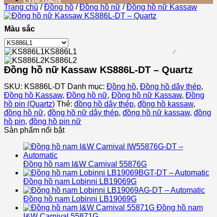
Trang chủ
/
Đồng hồ
/
Đồng hồ nữ
/
Đồng hồ nữ Kassaw
Màu sắc
KS886L1
KS886L2
Đồng hồ nữ Kassaw KS886L-DT – Quartz
SKU:
KS886L-DT
Danh mục:
Đồng hồ
,
Đồng hồ dây thép
,
Đồng hồ Kassaw
,
Đồng hồ nữ
,
Đồng hồ nữ Kassaw
,
Đồng
hồ pin (Quartz)
Thẻ:
đồng hồ dây thép
,
đồng hồ kassaw
,
đồng hồ nữ
,
đồng hồ nữ dây thép
,
đồng hồ nữ kassaw
,
đồng
hồ pin
,
đồng hồ pin nữ
Sản phẩm nổi bật
Đồng hồ nam I&W Carnival 55876G
Đồng hồ nam Lobinni LB19069G
Đồng hồ nam Lobinni LB19069G
Đồng hồ nam
I&W Carnival 55871G