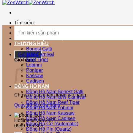
Tìm kiếm:
TRANG CHỦ
SẢN PHẨM MỚI
SẢN PHẨM BÁN CHẠY
THƯƠNG HIỆU
Bonest Gatti
I&W Carnival
Giỏ Hàng
Reef Tiger
Giỏ hàng
Lobinni
Poniger
Kassaw
Cadisen
ĐỒNG HỒ NAM
Đồng Hồ Nam Bonest Gatti
Chưa có sản phẩm trong giỏ hàng.
Đồng Hồ Nam I&W Carnival
Đồng Hồ Nam Reef Tiger
Quay trở lại cửa hàng
Đồng Hồ Nam Lobinni
Đồng Hồ Nam Kassaw
Đồng Hồ Nam Cadisen
Hotline tư vấn 24/7
Đồng Hồ Cơ (Automatic)
0989 186 365
Đồng Hồ Pin (Quartz)