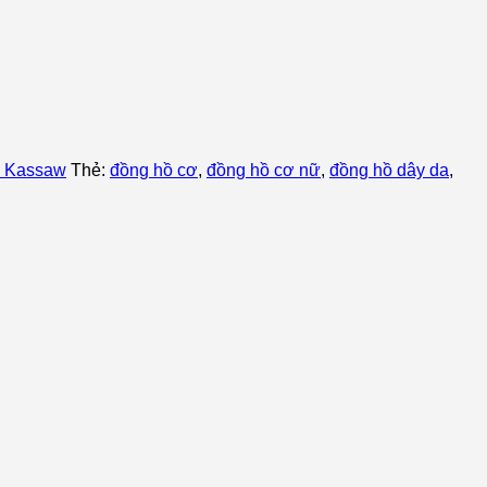
ữ Kassaw
Thẻ:
đồng hồ cơ
,
đồng hồ cơ nữ
,
đồng hồ dây da
,