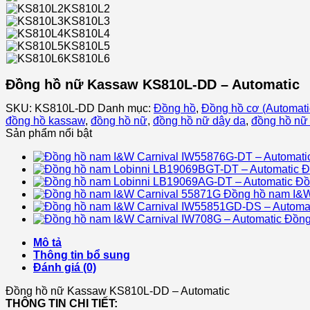
KS810L2
KS810L3
KS810L4
KS810L5
KS810L6
Đồng hồ nữ Kassaw KS810L-DD – Automatic
SKU:
KS810L-DD
Danh mục:
Đồng hồ
,
Đồng hồ cơ (Automati
đồng hồ kassaw
,
đồng hồ nữ
,
đồng hồ nữ dây da
,
đồng hồ nữ
Sản phẩm nổi bật
Đ
Đồ
Đồng hồ nam I&W
Đồng
Mô tả
Thông tin bổ sung
Đánh giá (0)
Đồng hồ nữ Kassaw KS810L-DD – Automatic
THÔNG TIN CHI TIẾT: