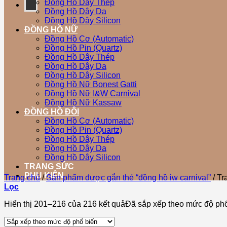
Đồng Hồ Dây Thép
Đồng Hồ Dây Da
Đồng Hồ Dây Silicon
ĐỒNG HỒ NỮ
Đồng Hồ Cơ (Automatic)
Đồng Hồ Pin (Quartz)
Đồng Hồ Dây Thép
Đồng Hồ Dây Da
Đồng Hồ Dây Silicon
Đồng Hồ Nữ Bonest Gatti
Đồng Hồ Nữ I&W Carnival
Đồng Hồ Nữ Kassaw
ĐỒNG HỒ ĐÔI
Đồng Hồ Cơ (Automatic)
Đồng Hồ Pin (Quartz)
Đồng Hồ Dây Thép
Đồng Hồ Dây Da
Đồng Hồ Dây Silicon
TRANG SỨC
PHỤ KIỆN
Trang chủ
/
Sản phẩm được gắn thẻ “đồng hồ iw carnival”
/
Tr
Lọc
Hiển thị 201–216 của 216 kết quả
Đã sắp xếp theo mức độ ph