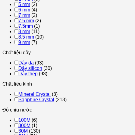
5 mm
(2)
6 mm
(4)
7 mm
(2)
7.5 mm
(2)
7.5mm
(1)
8 mm
(11)
8.5 mm
(10)
9 mm
(7)
Chất liệu dây
Dây da
(93)
Dây silicon
(30)
Dây thép
(93)
Chất liệu kính
Mineral Crystal
(3)
Sapphire Crystal
(213)
Độ chịu nước
100M
(6)
300M
(1)
30M
(130)