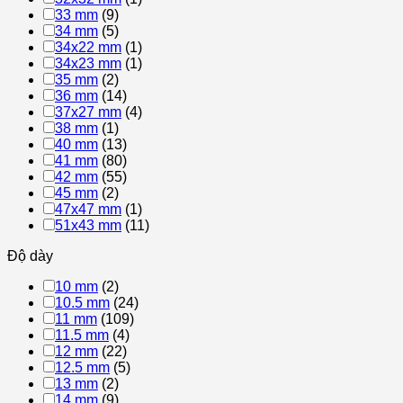
33 mm
(9)
34 mm
(5)
34x22 mm
(1)
34x23 mm
(1)
35 mm
(2)
36 mm
(14)
37x27 mm
(4)
38 mm
(1)
40 mm
(13)
41 mm
(80)
42 mm
(55)
45 mm
(2)
47x47 mm
(1)
51x43 mm
(11)
Độ dày
10 mm
(2)
10.5 mm
(24)
11 mm
(109)
11.5 mm
(4)
12 mm
(22)
12.5 mm
(5)
13 mm
(2)
14 mm
(9)