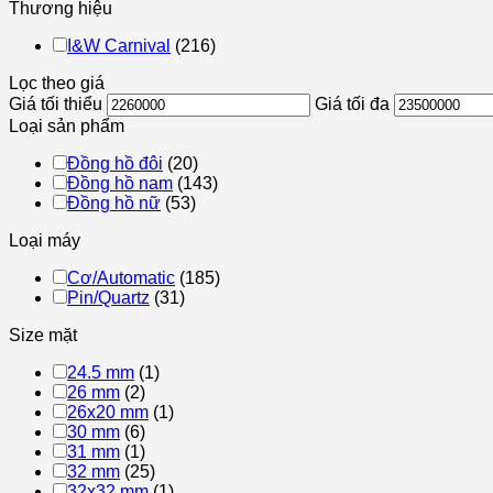
Thương hiệu
I&W Carnival
(216)
Lọc theo giá
Giá tối thiểu
Giá tối đa
Loại sản phẩm
Đồng hồ đôi
(20)
Đồng hồ nam
(143)
Đồng hồ nữ
(53)
Loại máy
Cơ/Automatic
(185)
Pin/Quartz
(31)
Size mặt
24.5 mm
(1)
26 mm
(2)
26x20 mm
(1)
30 mm
(6)
31 mm
(1)
32 mm
(25)
32x32 mm
(1)