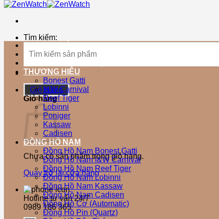
Tìm kiếm:
TRANG CHỦ
SẢN PHẨM MỚI
SẢN PHẨM BÁN CHẠY
THƯƠNG HIỆU
Bonest Gatti
I&W Carnival
Giỏ Hàng
Reef Tiger
Giỏ hàng
Lobinni
Poniger
Kassaw
Cadisen
ĐỒNG HỒ NAM
Đồng Hồ Nam Bonest Gatti
Chưa có sản phẩm trong giỏ hàng.
Đồng Hồ Nam I&W Carnival
Đồng Hồ Nam Reef Tiger
Quay trở lại cửa hàng
Đồng Hồ Nam Lobinni
Đồng Hồ Nam Kassaw
Đồng Hồ Nam Cadisen
Hotline tư vấn 24/7
Đồng Hồ Cơ (Automatic)
0989 186 365
Đồng Hồ Pin (Quartz)