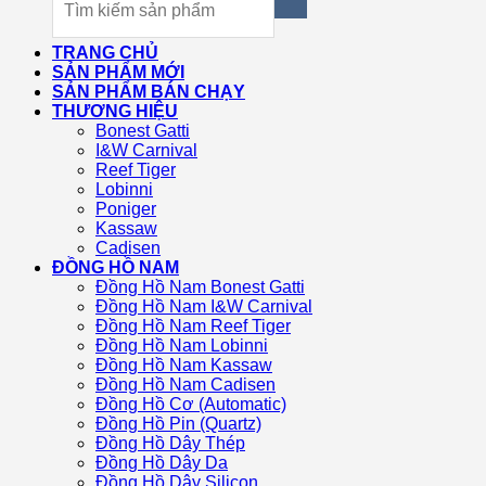
TRANG CHỦ
SẢN PHẨM MỚI
SẢN PHẨM BÁN CHẠY
THƯƠNG HIỆU
Bonest Gatti
I&W Carnival
Reef Tiger
Lobinni
Poniger
Kassaw
Cadisen
ĐỒNG HỒ NAM
Đồng Hồ Nam Bonest Gatti
Đồng Hồ Nam I&W Carnival
Đồng Hồ Nam Reef Tiger
Đồng Hồ Nam Lobinni
Đồng Hồ Nam Kassaw
Đồng Hồ Nam Cadisen
Đồng Hồ Cơ (Automatic)
Đồng Hồ Pin (Quartz)
Đồng Hồ Dây Thép
Đồng Hồ Dây Da
Đồng Hồ Dây Silicon