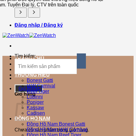
am. Tuyển Đại lý, CTV trên toàn quốc
Đăng nhập / Đăng ký
Tìm kiếm:
TRANG CHỦ
SẢN PHẨM MỚI
SẢN PHẨM BÁN CHẠY
THƯƠNG HIỆU
Bonest Gatti
I&W Carnival
Giỏ Hàng
Reef Tiger
Giỏ hàng
Lobinni
Poniger
Kassaw
Cadisen
ĐỒNG HỒ NAM
Đồng Hồ Nam Bonest Gatti
Đồng Hồ Nam I&W Carnival
Chưa có sản phẩm trong giỏ hàng.
Đồng Hồ Nam Reef Tiger