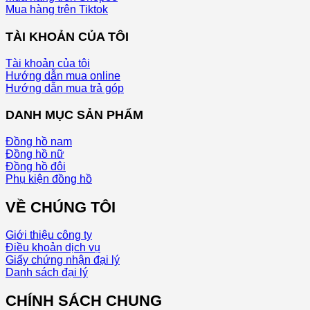
Mua hàng trên Tiktok
TÀI KHOẢN CỦA TÔI
Tài khoản của tôi
Hướng dẫn mua online
Hướng dẫn mua trả góp
DANH MỤC SẢN PHẨM
Đồng hồ nam
Đồng hồ nữ
Đồng hồ đôi
Phụ kiện đồng hồ
VỀ CHÚNG TÔI
Giới thiệu công ty
Điều khoản dịch vụ
Giấy chứng nhận đại lý
Danh sách đại lý
CHÍNH SÁCH CHUNG