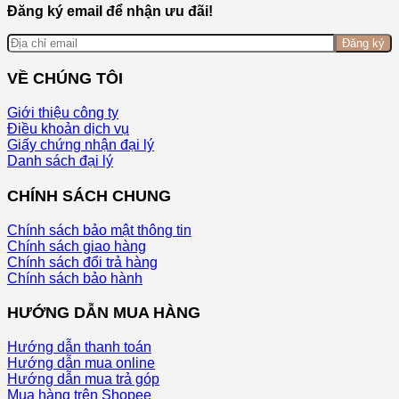
Đăng ký email để nhận ưu đãi!
Đăng ký
VỀ CHÚNG TÔI
Giới thiệu công ty
Điều khoản dịch vụ
Giấy chứng nhận đại lý
Danh sách đại lý
CHÍNH SÁCH CHUNG
Chính sách bảo mật thông tin
Chính sách giao hàng
Chính sách đổi trả hàng
Chính sách bảo hành
HƯỚNG DẪN MUA HÀNG
Hướng dẫn thanh toán
Hướng dẫn mua online
Hướng dẫn mua trả góp
Mua hàng trên Shopee